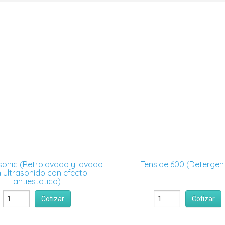
onic (Retrolavado y lavado
Tenside 600 (Detergen
 ultrasonido con efecto
antiestatico)
Cotizar
Cotizar