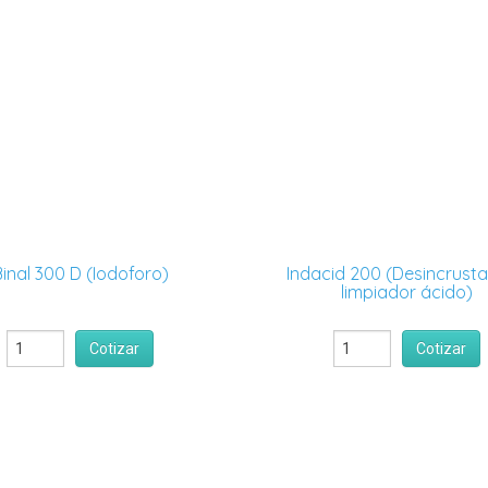
Binal 300 D (Iodoforo)
Indacid 200 (Desincrusta
limpiador ácido)
Cotizar
Cotizar