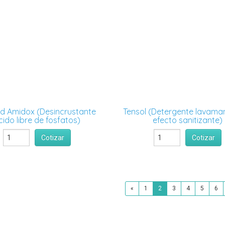
id Amidox (Desincrustante
Tensol (Detergente lavama
cido libre de fosfatos)
efecto sanitizante)
Cotizar
Cotizar
«
1
2
3
4
5
6