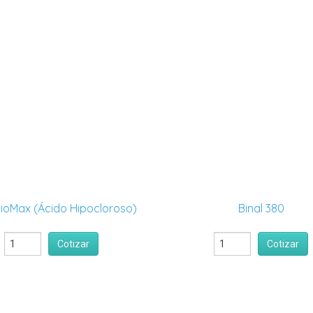
BioMax (Ácido Hipocloroso)
Binal 380
Cotizar
Cotizar