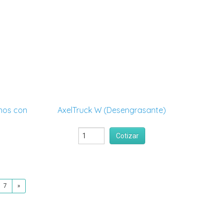
nos con
AxelTruck W (Desengrasante)
Cotizar
7
»