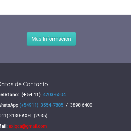
Más Información
Datos de Contacto
eléfono: (+ 54 11)
4203-6504
WhatsApp
(+54911) 3554-7885
/ 3898 6400
011) 3130-AXEL (2935)
ail:
axlqca@gmail.com