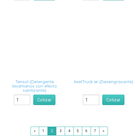
Tensol (Detergente
AxelTruck W (Desengrasante)
lavamanos con efecto
sanitizante)
Cotizar
Cotizar
«
1
2
3
4
5
6
7
»