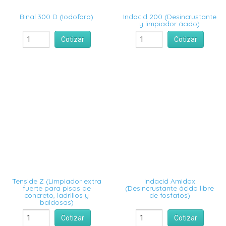
Binal 300 D (Iodoforo)
Indacid 200 (Desincrustante
y limpiador ácido)
Cotizar
Cotizar
Tenside Z (Limpiador extra
Indacid Amidox
fuerte para pisos de
(Desincrustante ácido libre
concreto, ladrillos y
de fosfatos)
baldosas)
Cotizar
Cotizar