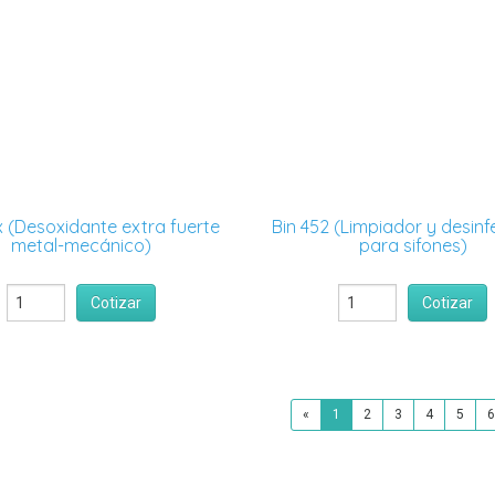
x (Desoxidante extra fuerte
Bin 452 (Limpiador y desin
metal-mecánico)
para sifones)
Cotizar
Cotizar
«
1
2
3
4
5
6