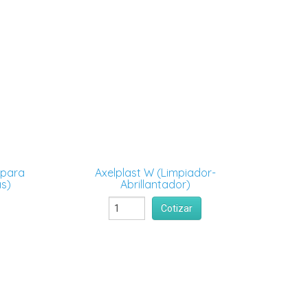
 para
Axelplast W (Limpiador-
as)
Abrillantador)
Cotizar