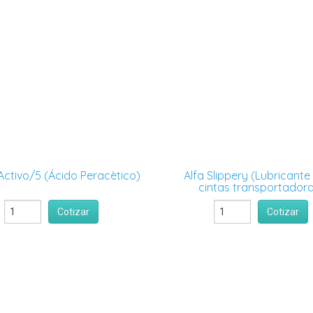
ctivo/5 (Ácido Peracètico)
Alfa Slippery (Lubricante
cintas transportador
Cotizar
Cotizar