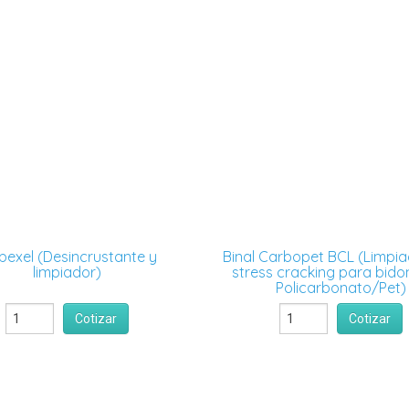
bexel (Desincrustante y
Binal Carbopet BCL (Limpia
limpiador)
stress cracking para bido
Policarbonato/Pet)
Cotizar
Cotizar