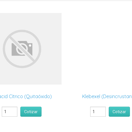
acid Cìtrico (Quitaóxido)
Klebexel (Desincrustan
Cotizar
Cotizar