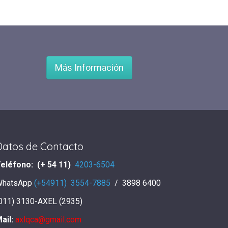
Más Información
Datos de Contacto
eléfono: (+ 54 11)
4203-6504
WhatsApp
(+54911) 3554-7885
/ 3898 6400
011) 3130-AXEL (2935)
ail:
axlqca@gmail.com