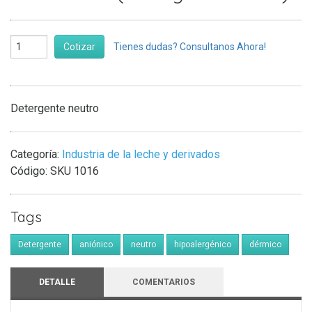
Cotizar
Tienes dudas? Consultanos Ahora!
Detergente neutro
Categoría:
Industria de la leche y derivados
Código:
SKU 1016
Tags
Detergente
aniónico
neutro
hipoalergénico
dérmico
DETALLE
COMENTARIOS