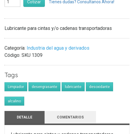
Cotizar
Tienes dudas? Consultanos Ahora!
Lubricante para cintas y/o cadenas transportadoras
Categoría:
Industria del agua y derivados
Código:
SKU 1309
Tags
Limpiador
desengrasante
lubricante
desoxidante
alcalino
DETALLE
COMENTARIOS